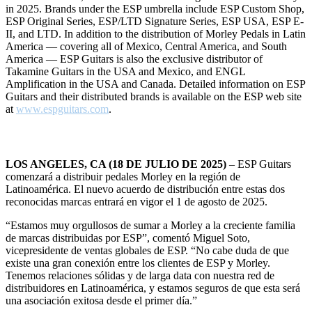
in 2025. Brands under the ESP umbrella include ESP Custom Shop,
ESP Original Series, ESP/LTD Signature Series, ESP USA, ESP E-
II, and LTD. In addition to the distribution of Morley Pedals in Latin
America — covering all of Mexico, Central America, and South
America — ESP Guitars is also the exclusive distributor of
Takamine Guitars in the USA and Mexico, and ENGL
Amplification in the USA and Canada. Detailed information on ESP
Guitars and their distributed brands is available on the ESP web site
at
www.espguitars.com
.
LOS ANGELES, CA (18 DE JULIO DE 2025)
– ESP Guitars
comenzará a distribuir pedales Morley en la región de
Latinoamérica. El nuevo acuerdo de distribución entre estas dos
reconocidas marcas entrará en vigor el 1 de agosto de 2025.
“Estamos muy orgullosos de sumar a Morley a la creciente familia
de marcas distribuidas por ESP”, comentó Miguel Soto,
vicepresidente de ventas globales de ESP. “No cabe duda de que
existe una gran conexión entre los clientes de ESP y Morley.
Tenemos relaciones sólidas y de larga data con nuestra red de
distribuidores en Latinoamérica, y estamos seguros de que esta será
una asociación exitosa desde el primer día.”