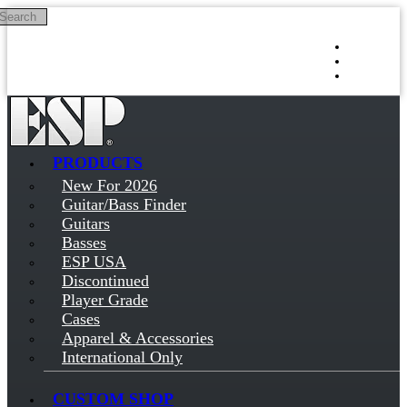
Search
Skip to main content
Log in
Sign up
PRODUCTS
New For 2026
Guitar/Bass Finder
Guitars
Basses
ESP USA
Discontinued
Player Grade
Cases
Apparel & Accessories
International Only
CUSTOM SHOP