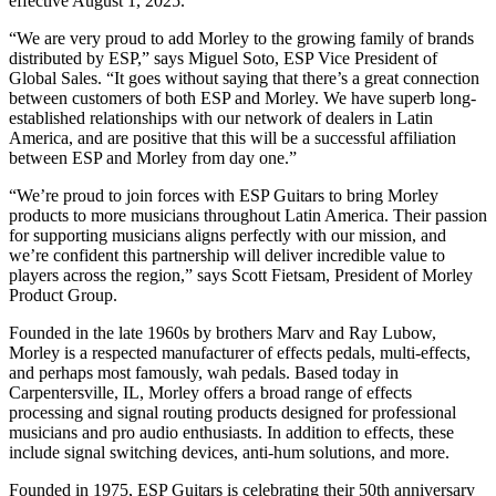
effective August 1, 2025.
“We are very proud to add Morley to the growing family of brands
distributed by ESP,” says Miguel Soto, ESP Vice President of
Global Sales. “It goes without saying that there’s a great connection
between customers of both ESP and Morley. We have superb long-
established relationships with our network of dealers in Latin
America, and are positive that this will be a successful affiliation
between ESP and Morley from day one.”
“We’re proud to join forces with ESP Guitars to bring Morley
products to more musicians throughout Latin America. Their passion
for supporting musicians aligns perfectly with our mission, and
we’re confident this partnership will deliver incredible value to
players across the region,” says Scott Fietsam, President of Morley
Product Group.
Founded in the late 1960s by brothers Marv and Ray Lubow,
Morley is a respected manufacturer of effects pedals, multi-effects,
and perhaps most famously, wah pedals. Based today in
Carpentersville, IL, Morley offers a broad range of effects
processing and signal routing products designed for professional
musicians and pro audio enthusiasts. In addition to effects, these
include signal switching devices, anti-hum solutions, and more.
Founded in 1975, ESP Guitars is celebrating their 50th anniversary