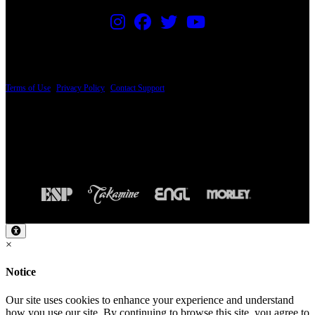
PRICING AND SPECIFICATIONS SUBJECT TO CHANGE
Terms of Use
|
Privacy Policy
|
Contact Support
© Copyright 2026, The ESP Guitar Company, 5433 West San Fernando Road, Los
Angeles, CA 90039 USA - PH: (800) 423-8388 - INTL: (818) 766-2097 - FAX: (818)
506-1378
Design by SilverFrog
×
Notice
Our site uses cookies to enhance your experience and understand
how you use our site. By continuing to browse this site, you agree to