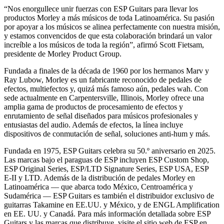
“Nos enorgullece unir fuerzas con ESP Guitars para llevar los
productos Morley a más músicos de toda Latinoamérica. Su pasión
por apoyar a los músicos se alinea perfectamente con nuestra misión,
y estamos convencidos de que esta colaboración brindará un valor
increíble a los músicos de toda la región”, afirmó Scott Fietsam,
presidente de Morley Product Group.
Fundada a finales de la década de 1960 por los hermanos Marv y
Ray Lubow, Morley es un fabricante reconocido de pedales de
efectos, multiefectos y, quizá más famoso aún, pedales wah. Con
sede actualmente en Carpentersville, Illinois, Morley ofrece una
amplia gama de productos de procesamiento de efectos y
enrutamiento de señal diseñados para músicos profesionales y
entusiastas del audio. Además de efectos, la línea incluye
dispositivos de conmutación de señal, soluciones anti‑hum y más.
Fundada en 1975, ESP Guitars celebra su 50.º aniversario en 2025.
Las marcas bajo el paraguas de ESP incluyen ESP Custom Shop,
ESP Original Series, ESP/LTD Signature Series, ESP USA, ESP
E‑II y LTD. Además de la distribución de pedales Morley en
Latinoamérica — que abarca todo México, Centroamérica y
Sudamérica — ESP Guitars es también el distribuidor exclusivo de
guitarras Takamine en EE.UU. y México, y de ENGL Amplification
en EE. UU. y Canadá. Para más información detallada sobre ESP
Guitars y las marcas que distribuye, visite el sitio web de ESP en