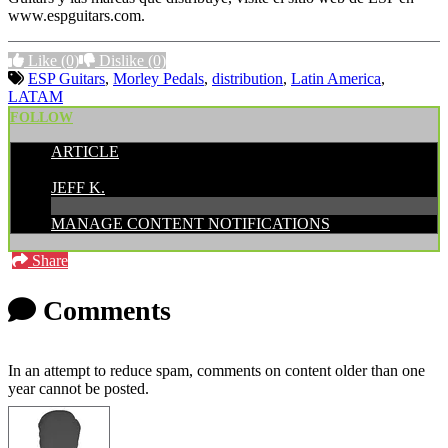
www.espguitars.com.
Like
(0)
Dislike
(0)
ESP Guitars
,
Morley Pedals
,
distribution
,
Latin America
,
LATAM
FOLLOW
ARTICLE
POSTED BY:
JEFF K.
MANAGE CONTENT NOTIFICATIONS
Share
Comments
In an attempt to reduce spam, comments on content older than one
year cannot be posted.